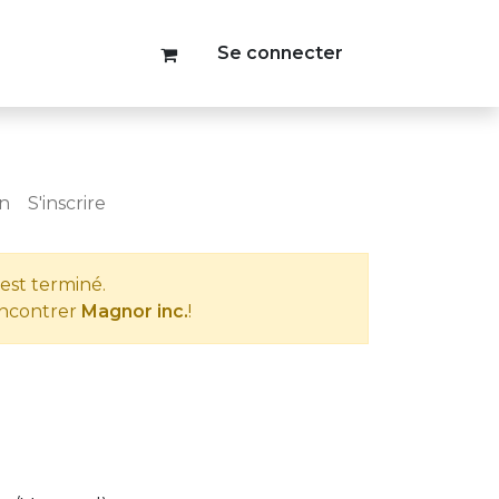
Se connecter
on
S'inscrire
est terminé.
encontrer
Magnor inc.
!