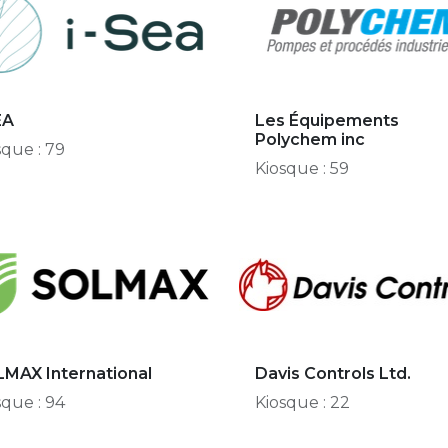
EA
Les Équipements
Polychem inc
sque : 79
Kiosque : 59
MAX International
Davis Controls Ltd.
sque : 94
Kiosque : 22