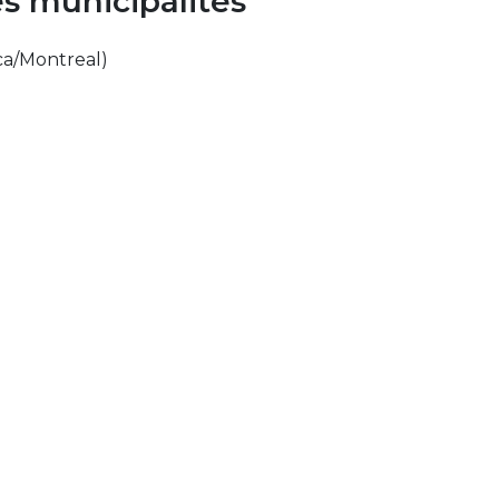
s municipalités
ca/Montreal
)