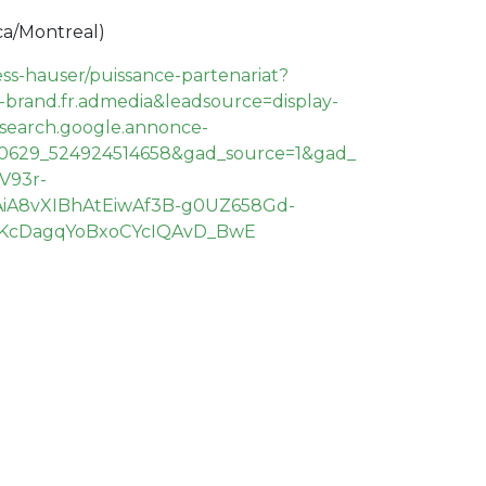
ca/Montreal
)
ss-hauser/puissance-partenariat?
-brand.fr.admedia&leadsource=display-
search.google.annonce-
590629_524924514658&gad_source=1&gad_
V93r-
iA8vXIBhAtEiwAf3B-g0UZ658Gd-
KcDagqYoBxoCYcIQAvD_BwE