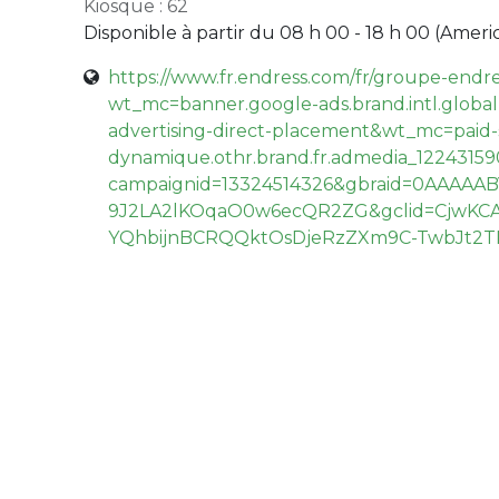
Kiosque : 62
Disponible à partir du 08 h 00 - 18 h 00 (
Ameri
https://www.fr.endress.com/fr/groupe-endre
wt_mc=banner.google-ads.brand.intl.global
advertising-direct-placement&wt_mc=paid-
dynamique.othr.brand.fr.admedia_122431
campaignid=13324514326&gbraid=0AAAAAB
9J2LA2lKOqaO0w6ecQR2ZG&gclid=CjwKCA
YQhbijnBCRQQktOsDjeRzZXm9C-TwbJt2T