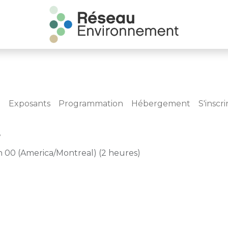
m
Exposants
Programmation
Hébergement
S'inscri
e
h 00
(
America/Montreal
) (
2 heures
)