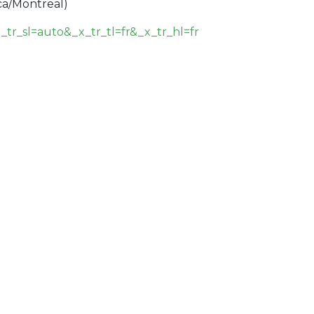
ca/Montreal
)
_tr_sl=auto&_x_tr_tl=fr&_x_tr_hl=fr