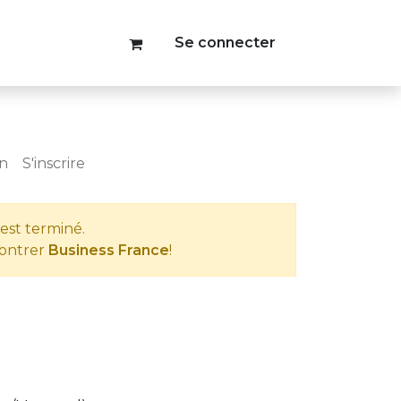
Se connecter
on
S'inscrire
est terminé.
contrer
Business France
!