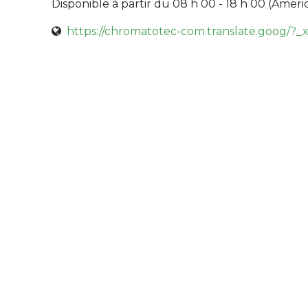
Disponible à partir du 08 h 00 - 18 h 00 (
Ameri
https://chromatotec-com.translate.goog/?_x