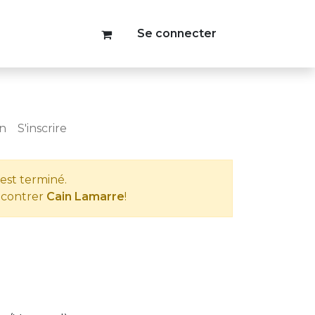
Se connecter
on
S'inscrire
est terminé.
ncontrer
Cain Lamarre
!