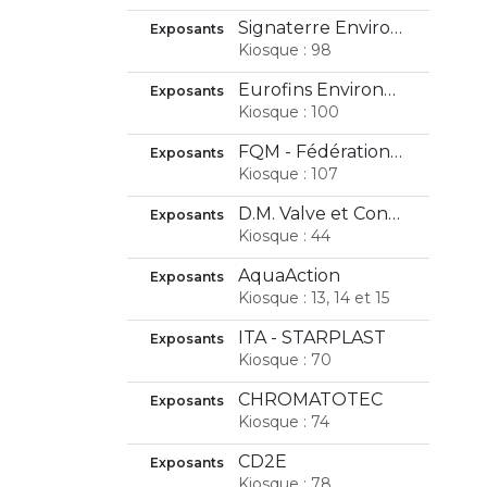
Signaterre Environnement inc.
Exposants
Kiosque : 98
Eurofins EnvironeX
Exposants
Kiosque : 100
FQM - Fédération québécoise des municipalités
Exposants
Kiosque : 107
D.M. Valve et Contrôles Inc.
Exposants
Kiosque : 44
AquaAction
Exposants
Kiosque : 13, 14 et 15
ITA - STARPLAST
Exposants
Kiosque : 70
CHROMATOTEC
Exposants
Kiosque : 74
CD2E
Exposants
Kiosque : 78