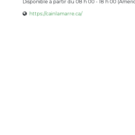
Disponible à partir du 08 h 00 - 18 h 00 (
Ameri
https://cainlamarre.ca/