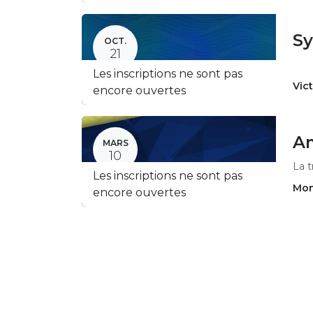
Sy
OCT.
21
Les inscriptions ne sont pas
Vict
encore ouvertes
Am
MARS
10
La t
Les inscriptions ne sont pas
Mon
encore ouvertes