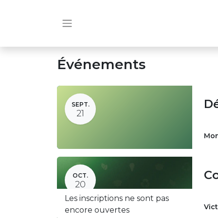
Événements
Dé
SEPT.
21
Mon
Co
OCT.
20
Les inscriptions ne sont pas
Vict
encore ouvertes