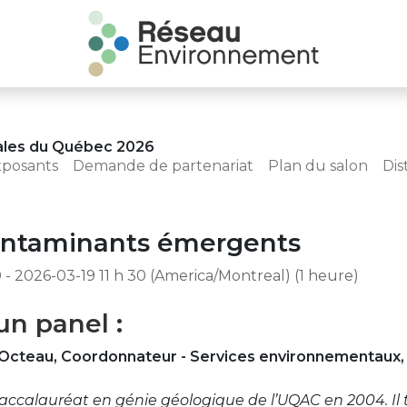
ales du Québec 2026
xposants
Demande de partenariat
Plan du salon
Dis
contaminants émergents
0
-
2026-03-19 11 h 30
(
America/Montreal
) (
1 heure
)
un panel :
r Octeau, Coordonnateur - Services environnementaux
calauréat en génie géologique de l’UQAC en 2004. Il t