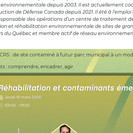
on environnementale depuis 2003. Il est actuellement co
ion de Défense Canada depuis 2021. Il été à l’emploi 
responsable des opérations d’un centre de traitement de
tion et réhabilitation environnementale de sites de gr
rs du Québec et membre actif de réseau environnemen
e CRS : de site contaminé à futur parc municipal à un m
s : comprendre, encadrer, agir