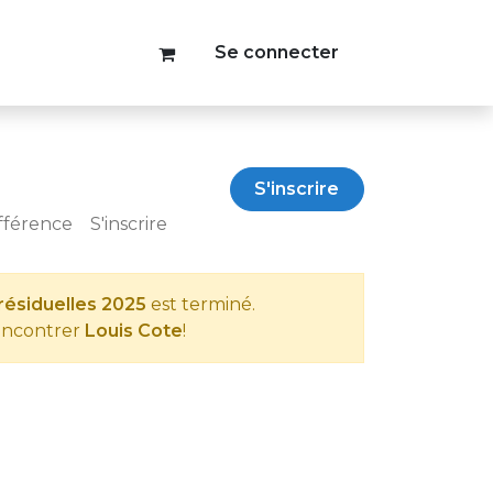
Se connecter
S'inscrire
ifférence
S'inscrire
résiduelles 2025
est terminé.
rencontrer
Louis Cote
!