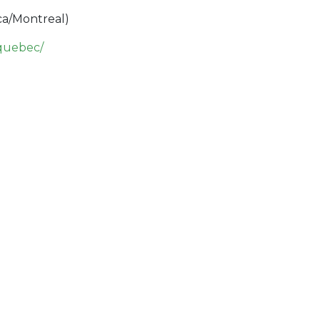
ca/Montreal
)
-quebec/