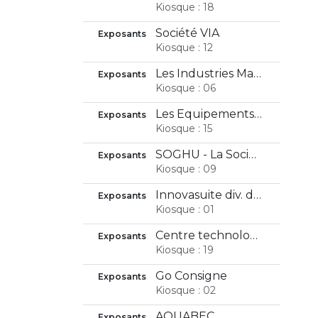
Kiosque : 18
Société VIA
Exposants
Kiosque : 12
Les Industries Machinex Inc.
Exposants
Kiosque : 06
Les Équipements Polychem inc.
Exposants
Kiosque : 15
SOGHU - La Société de gestion des huiles usagées
Exposants
Kiosque : 09
Innovasuite div. de Pg Solutions
Exposants
Kiosque : 01
Centre technologique des résidus industriels (ctri)
Exposants
Kiosque : 19
Go Consigne
Exposants
Kiosque : 02
AQUABEC
Exposants