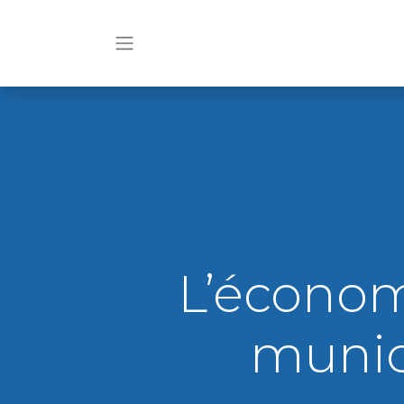
L’économ
munici