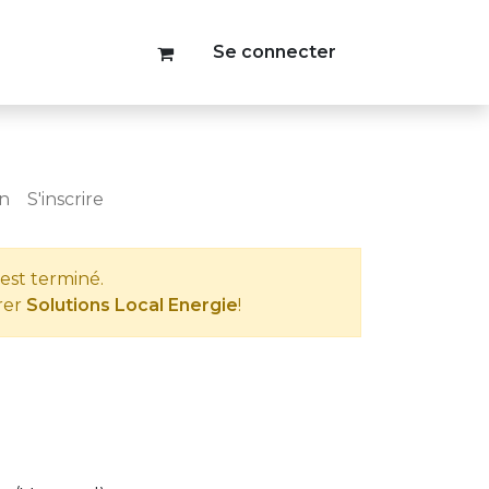
Se connecter
on
S'inscrire
est terminé.
rer
Solutions Local Energie
!