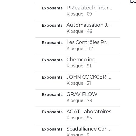
PR'eautech, Instrumentation & Odeurs Inc.
Exposants
Kiosque : 69
Automatisation JRT
Exposants
Kiosque : 46
Les Contrôles Provan & Associés inc.
Exposants
Kiosque : 112
Chemco inc.
Exposants
Kiosque : 91
JOHN COCKCERILL
Exposants
Kiosque : 31
GRAVIFLOW
Exposants
Kiosque : 79
AGAT Laboratoires
Exposants
Kiosque : 95
Scadalliance Corporation
Exposants
Kiosque : 9