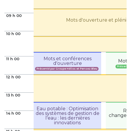
09 h 00
Mots d'ouverture et plénièr
10 h 00
Mots et conférences
11 h 00
Mots 
d'ouverture
Présenté
Présenté par Groupe Hélios et Pensez Bleu
12 h 00
13 h 00
Eau potable : Optimisation
Rés
des systèmes de gestion de
14 h 00
changeme
l'eau : les dernières
innovations