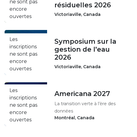
ne sont pas
résiduelles 2026
encore
Victoriaville
,
Canada
ouvertes
Les
Symposium sur la
OCT.
inscriptions
21
gestion de l'eau
ne sont pas
2026
encore
Victoriaville
,
Canada
ouvertes
Les
Americana 2027
MARS
inscriptions
10
La transition verte à l’ère des
ne sont pas
données
encore
Montréal
,
Canada
ouvertes