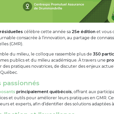
résiduelles
célèbre cette année sa
25e édition
et vous 
nable consacrée à l’innovation, au partage de connaissan
elles (GMR).
mble du milieu, le colloque rassemble plus de
350 partic
ismes publics et du milieu académique. À travers une
pro
ir des pratiques novatrices, de discuter des enjeux actu
u Québec.
s passionnés
posants
principalement québécois
, offrant aux partici
rvices et outils pour améliorer leurs pratiques en GMR.
rs et experts, afin d’identifier des solutions adaptées à